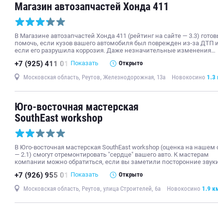
Магазин автозапчастей Хонда 411
В Магазине автозапчастей Хонда 411 (рейтинг на сайте — 3.3) гото
помочь, если кузов вашего автомобиля был поврежден из-за ДТП 
если его разрушила коррозия. Даже незначительные изменения…
+7 (925) 411 01
Показать
Открыто
Московская область, Реутов, Железнодорожная, 13а
Новокосино
1.3
Юго-восточная мастерская
SouthEast workshop
В Юго-восточная мастерская SouthEast workshop (оценка на нашем 
— 2.1) смогут отремонтировать "сердце" вашего авто. К мастерам
компании можно обратиться, если вы заметили посторонние звук
+7 (926) 955 01
Показать
Открыто
Московская область, Реутов, улица Строителей, 6а
Новокосино
1.9 к