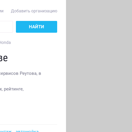
ии
Добавить организацию
НАЙТИ
Honda
ве
сервисов Реутова, в
, рейтинге,
онтаж
автомойка