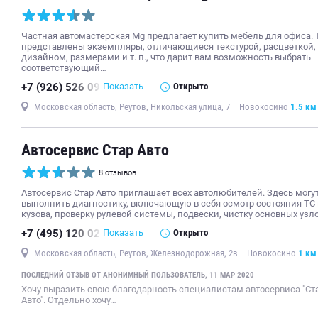
Частная автомастерская Mg предлагает купить мебель для офиса. 
представлены экземпляры, отличающиеся текстурой, расцветкой,
дизайном, размерами и т. п., что дарит вам возможность выбрать
соответствующий…
+7 (926) 526 09
Показать
Открыто
Московская область, Реутов, Никольская улица, 7
Новокосино
1.5 км
Автосервис Стар Авто
8 отзывов
Автосервис Стар Авто приглашает всех автолюбителей. Здесь могу
выполнить диагностику, включающую в себя осмотр состояния ТС
кузова, проверку рулевой системы, подвески, чистку основных узл
+7 (495) 120 02
Показать
Открыто
Московская область, Реутов, Железнодорожная, 2в
Новокосино
1 км
ПОСЛЕДНИЙ ОТЗЫВ ОТ АНОНИМНЫЙ ПОЛЬЗОВАТЕЛЬ, 11 МАР 2020
Хочу выразить свою благодарность специалистам автосервиса "Ст
Авто". Отдельно хочу…