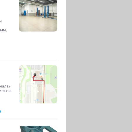
м
мым,
нала?
инг на
м