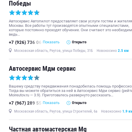
Победы
Автосервис Автопилот предоставляет свои услуги гостям и жителя
Москвы. Все работы тут производятся опытными специалистами,
которые постоянно проходят обучение. Они считают это необходи
ведь…
+7 (926) 736 06
Показать
Открыто
Московская область, Реутов, улица Победы, 31Б
Новокосино
2.5 км
Автосервис Мдм сервис
Вашему средству передвижения понадобилась помощь профессио
Тогда вы можете обратиться за ней в Автосервис Мдм сервис (рейт
Moireutov.ru — 3.9). Приготовьтесь развернуто рассказать…
+7 (967) 289 55
Показать
Открыто
Московская область, Реутов, улица Строителей, 6а
Новокосино
1.9 к
Частная автомастерская Mg