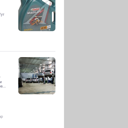
Тут
т
 и
ов.…
ар