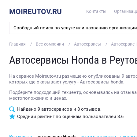
MOIREUTOV.RU
Контакты
Организац
Главная
Все компании
Автосервисы
Автосервис 
Автосервисы Honda в Реуто
На сервисе Moireutov.ru размещено опубликованы 9 авто
которых где оказывают услугу - Автосервисы honda.
Подберите подходящий техцентр, основываясь на отзывах
местоположению и ценах.
Найдено
9
автосервисов и
8
отзывов.
Средний рейтинг по оценкам пользователей
3.6
Все услуги
автосервис Honda
автомастерская
шином