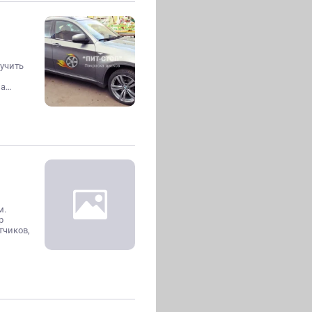
ручить
на…
м.
р
тчиков,