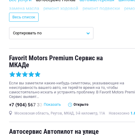
замена масла
ремонт ходовой
ремонт подвески
ремо
кузовной ремонт
слесарный ремонт
полировка кузова
Весь список
компьютерная диагностика автомобиля
тюнинг
сход-р
Сортировать по
техническое обслуживание автомобиля
ремонт электронных систем управления автомобиля
за
ремонт дизельных двигателей
ремонт бензиновых двиг
Favorit Motors Premium Сервис на
химчистка салона
замена фильтров автомобиля
ремон
МКАДе
хранение шин
ремонт электрооборудования
замена св
ремонт тормозной системы
детейлинг центр
ремонт т
Если вы заметили какие-нибудь симптомы, указывающие на
замена воздушного фильтра
заправка кондиционера
п
неисправность вашего авто, не теряйте время на то, чтобы
самостоятельно искать и устранять проблему. В Favorit Motors Prem
ремонт Volkswagen
замена передних тормозных колодо
Сервис выявят…
ремонт автокондиционеров
ремонт КПП
мойка двигат
+7 (904) 567 33
Показать
Открыто
замена масла в АКПП
ремонт генератора автомобиля
Московская область, Реутов, МКАД, 3-й километр, 11А
Новокосино
1.
ремонт стартера
ремонт Toyota
Автосервис Автопилот на улице