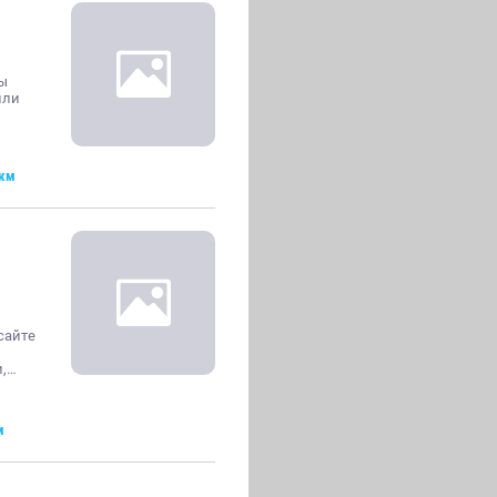
вы
или
 км
сайте
и,…
м