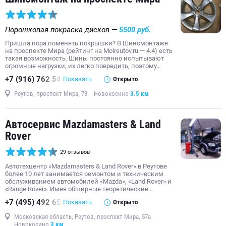
ремонт автокондиционеров
ремонт КПП
мойка двигателя
замена масла в АКПП
Порошковая покраска дисков —
5500 руб.
ремонт генератора автомобиля
ремонт МКПП
Пришла пора поменять покрышки? В Шиномонтаже
на проспекте Мира (рейтинг на Moireutov.ru — 4.4) есть
ремонт стартера
ремонт Toyota
такая возможность. Шины постоянно испытывают
огромные нагрузки, их легко повредить, поэтому…
+7 (916) 762 54
Показать
Открыто
Реутов, проспект Мира, 73
Новокосино
3.5 км
Автосервис Mazdamasters & Land
Rover
29 отзывов
Автотехцентр «Mazdamasters & Land Rover» в Реутове
более 10 лет занимается ремонтом и техническим
обслуживанием автомобилей «Mazda», «Land Rover» и
«Range Rover». Имея обширные теоретические…
+7 (495) 492 65
Показать
Открыто
Московская область, Реутов, проспект Мира, 57а
Новокосино
3 км