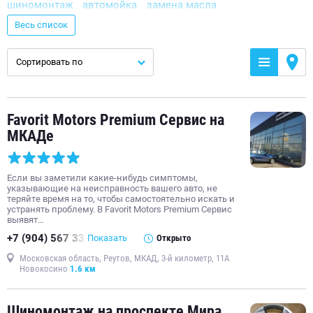
шиномонтаж
автомойка
замена масла
ремонт ходовой
ремонт подвески
ремонт двигателя
Весь список
кузовной ремонт
слесарный ремонт
полировка кузова
Сортировать по
компьютерная диагностика автомобиля
тюнинг
сход-развал
техническое обслуживание автомобиля
ремонт электронных систем управления автомобиля
Favorit Motors Premium Сервис на
замена тормозных колодок
МКАДе
ремонт дизельных двигателей
ремонт бензиновых двигателей
химчистка салона
Если вы заметили какие-нибудь симптомы,
замена фильтров автомобиля
ремонт автоэлектроники
указывающие на неисправность вашего авто, не
теряйте время на то, чтобы самостоятельно искать и
хранение шин
ремонт электрооборудования
устранять проблему. В Favorit Motors Premium Сервис
выявят…
замена свечей зажигания
ремонт тормозной системы
+7 (904) 567 33
Показать
Открыто
детейлинг центр
ремонт топливной системы
Московская область, Реутов, МКАД, 3-й километр, 11А
замена воздушного фильтра
заправка кондиционера
Новокосино
1.6 км
покраска кузова
ремонт Volkswagen
Шиномонтаж на проспекте Мира
замена передних тормозных колодок