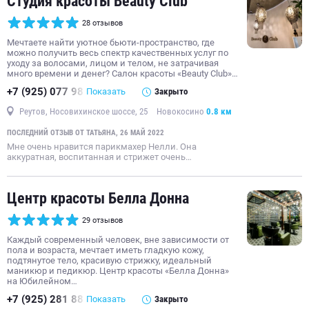
Студия красоты Beauty Club
28 отзывов
Мечтаете найти уютное бьюти-пространство, где
можно получить весь спектр качественных услуг по
уходу за волосами, лицом и телом, не затрачивая
много времени и денег? Салон красоты «Beauty Club»…
+7 (925) 077 98
Показать
Закрыто
Реутов, Носовихинское шоссе, 25
Новокосино
0.8 км
ПОСЛЕДНИЙ ОТЗЫВ ОТ ТАТЬЯНА, 26 МАЙ 2022
Мне очень нравится парикмахер Нелли. Она
аккуратная, воспитанная и стрижет очень…
Центр красоты Белла Донна
29 отзывов
Каждый современный человек, вне зависимости от
пола и возраста, мечтает иметь гладкую кожу,
подтянутое тело, красивую стрижку, идеальный
маникюр и педикюр. Центр красоты «Белла Донна»
на Юбилейном…
+7 (925) 281 88
Показать
Закрыто