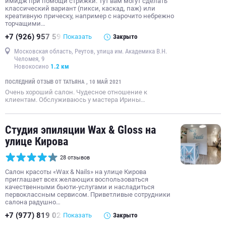
имидж при помощи стрижки. Тут вам могут сделать
классический вариант (пикси, каскад, паж) или
креативную прическу, например с нарочито небрежно
торчащими…
+7 (926) 957 59
Показать
Закрыто
Московская область, Реутов, улица им. Академика В.Н.
Челомея, 9
Новокосино
1.2 км
ПОСЛЕДНИЙ ОТЗЫВ ОТ ТАТЬЯНА , 10 МАЙ 2021
Очень хороший салон. Чудесное отношение к
клиентам. Обслуживаюсь у мастера Ирины…
Студия эпиляции Wax & Gloss на
улице Кирова
28 отзывов
Салон красоты «Wax & Nails» на улице Кирова
приглашает всех желающих воспользоваться
качественными бьюти-услугами и насладиться
первоклассным сервисом. Приветливые сотрудники
салона радушно…
+7 (977) 819 02
Показать
Закрыто