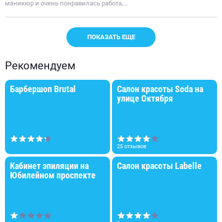
маникюр и очень понравилась работа,…
ПОКАЗАТЬ ЕЩЕ
Рекомендуем
Барбершоп Brutal
Салон красоты Soda на
улице Октября
25 отзывов
Кабинет эпиляции на
Салон красоты Labelle
Юбилейном проспекте