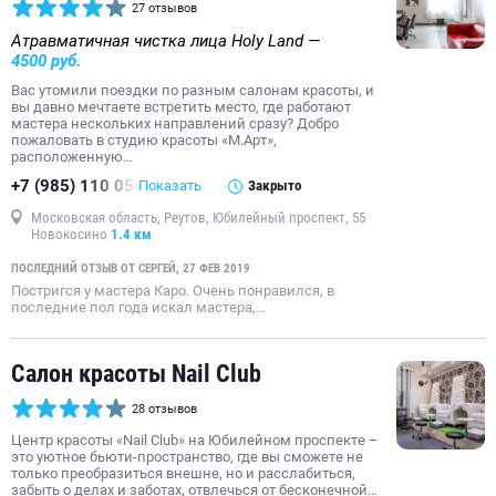
27 отзывов
макияж
Атравматичная чистка лица Holy Land —
4500 руб.
Вас утомили поездки по разным салонам красоты, и
вы давно мечтаете встретить место, где работают
мастера нескольких направлений сразу? Добро
пожаловать в студию красоты «М.Aрт»,
расположенную…
+7 (985) 110 05
Показать
Закрыто
Московская область, Реутов, Юбилейный проспект, 55
Новокосино
1.4 км
ПОСЛЕДНИЙ ОТЗЫВ ОТ СЕРГЕЙ, 27 ФЕВ 2019
Постригся у мастера Каро. Очень понравился, в
последние пол года искал мастера,…
Салон красоты Nail Club
28 отзывов
Центр красоты «Nail Club» на Юбилейном проспекте –
это уютное бьюти-пространство, где вы сможете не
только преобразиться внешне, но и расслабиться,
забыть о делах и заботах, отвлечься от бесконечной…