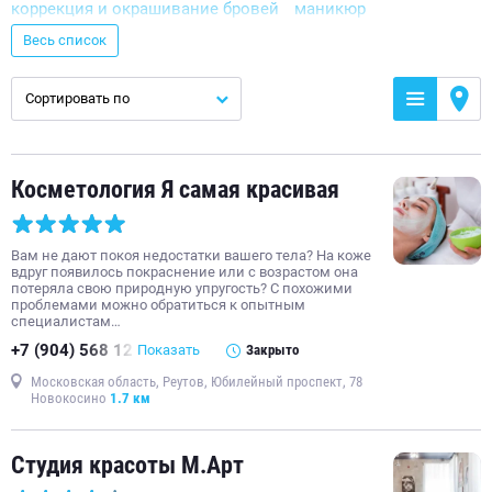
коррекция и окрашивание бровей
маникюр
ногтевая студия
педикюр
окрашивание ресниц
Весь список
эпиляция
гель-лак
аппаратный маникюр
Сортировать по
мужской маникюр
стрижка
массаж
наращивание ногтей гелем
стрижка мужская
парикмахерская
укладка волос
наращивание ногтей
Косметология Я самая красивая
аппаратный педикюр
детская стрижка
окрашивание волос
парафинотерапия
Вам не дают покоя недостатки вашего тела? На коже
наращивание ресниц
ламинирование ресниц
вдруг появилось покраснение или с возрастом она
потеряла свою природную упругость? С похожими
классический маникюр
эпиляция ног
массаж лица
проблемами можно обратиться к опытным
специалистам…
мужской педикюр
пилинг
стрижка женская
+7 (904) 568 12
Показать
Закрыто
ламинирование бровей
детская парикмахерская
Московская область, Реутов, Юбилейный проспект, 78
комбинированный маникюр
уход за кожей
Новокосино
1.7 км
комбинированный педикюр
эпиляция воском
аппаратная косметология
вечерняя прическа
Студия красоты М.Aрт
детский маникюр
свадебная прическа
чистка лица