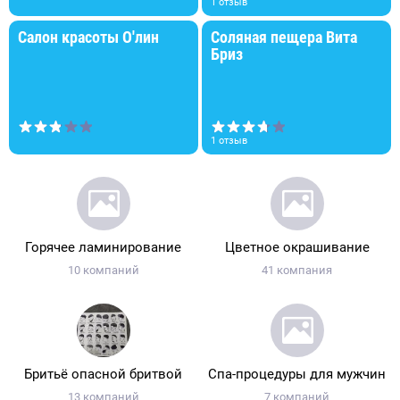
1 отзыв
Салон красоты О'лин
Соляная пещера Вита
Бриз
1 отзыв
Горячее ламинирование
Цветное окрашивание
10 компаний
41 компания
Бритьё опасной бритвой
Спа-процедуры для мужчин
13 компаний
7 компаний