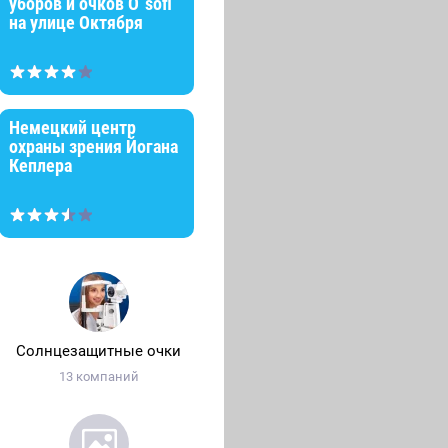
уборов и очков O`sofi
на улице Октября
Немецкий центр
охраны зрения Йогана
Кеплера
Солнцезащитные очки
13 компаний