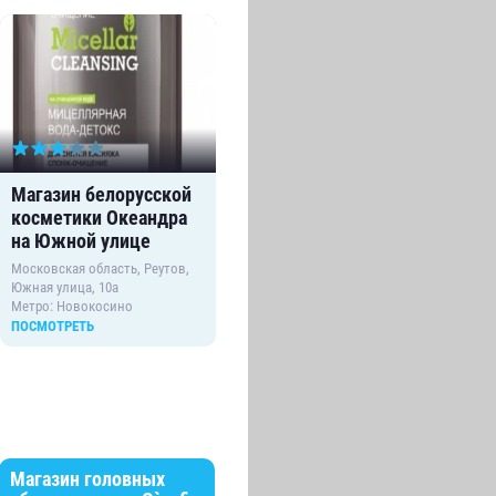
Магазин белорусской
Магазин головных
Са
косметики Океандра
уборов и очков O`sofi
ок
на Южной улице
на улице Октября
Мос
Южн
Московская область, Реутов,
Московская область, Реутов,
Мет
Южная улица, 10а
улица Октября, вл10
Метро: Новокосино
Метро: Новокосино
ПОСМОТРЕТЬ
ПОСМОТРЕТЬ
ПО
Магазин головных