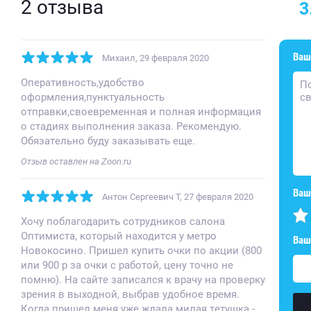
2 отзыва
3
Ваш
Михаил
, 29 февраля 2020
Оперативность,удобство
оформления,пунктуальность
отправки,своевременная и полная информация
о стадиях выполнения заказа. Рекомендую.
Обязательно буду заказывать еще.
Отзыв оставлен на Zoon.ru
Ваш
Антон Сергеевич T
, 27 февраля 2020
Хочу поблагодарить сотрудников салона
Оптимиста, который находится у метро
Ваш
Новокосино. Пришел купить очки по акции (800
или 900 р за очки с работой, цену точно не
помню). На сайте записался к врачу на проверку
зрения в выходной, выбрав удобное время.
Когда пришел меня уже ждала милая тетушка -