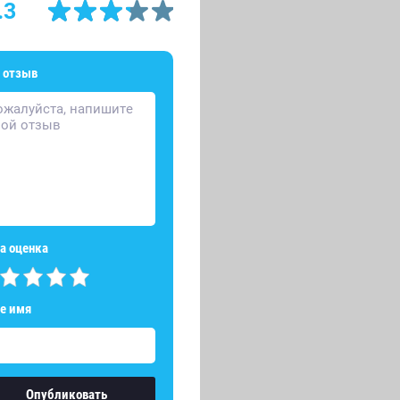
.3
 отзыв
а оценка
е имя
Опубликовать