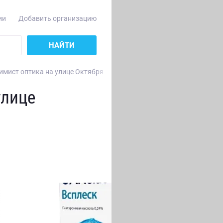
ии
Добавить организацию
НАЙТИ
имист оптика на улице Октября
улице