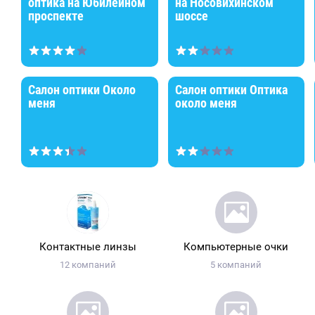
оптика на Юбилейном
на Носовихинском
проспекте
шоссе
Салон оптики Около
Салон оптики Оптика
меня
около меня
Контактные линзы
Компьютерные очки
12 компаний
5 компаний