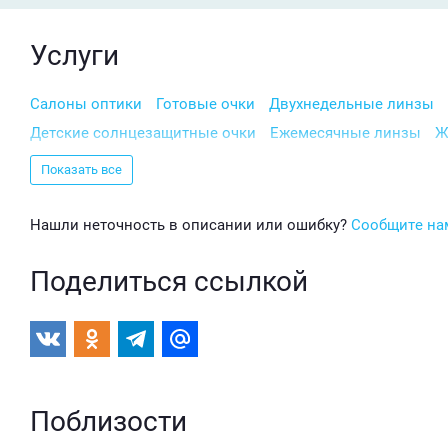
Услуги
Салоны оптики
Готовые очки
Двухнедельные линзы
Детские солнцезащитные очки
Ежемесячные линзы
Ж
Компьютерные очки
Контактные линзы
Линзы для оч
Показать все
Мастерская по изготовлению очков
Мужские очки
Одн
Оправа
Подбор контактных линз
Поляризационные оч
Нашли неточность в описании или ошибку?
Сообщите на
Проверка остроты зрения
Раствор для линз
Ремонт о
Поделиться ссылкой
Салфетка для очков
Солнцезащитные очки
Спрей для
Увлажняющие капли для глаз
Цветные линзы
Поблизости